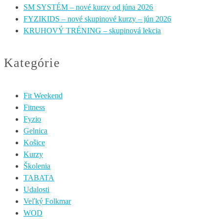
SM SYSTÉM – nové kurzy od júna 2026
FYZIKIDS – nové skupinové kurzy – jún 2026
KRUHOVÝ TRÉNING – skupinová lekcia
Kategórie
Fit Weekend
Fitness
Fyzio
Gelnica
Košice
Kurzy
Školenia
TABATA
Udalosti
Veľký Folkmar
WOD