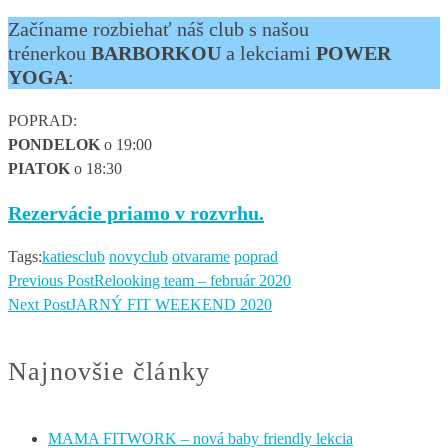
Začíname rozbiehať náš club s našou
trénerkou
BARBORKOU
a lekciami
POWER
YOGA
:
POPRAD:
PONDELOK
o 19:00
PIATOK
o 18:30
Rezervácie priamo v rozvrhu.
Tags:
katiesclub
novyclub
otvarame
poprad
Previous Post
Relooking team – február 2020
Next Post
JARNÝ FIT WEEKEND 2020
Najnovšie články
MAMA FITWORK – nová baby friendly lekcia