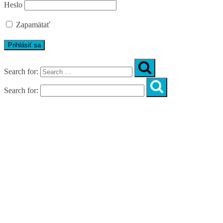
Heslo
Zapamätať
Search for:
Search for:
Úvod
O nás
Diagnostika
Programy
Skupinové cvičenia
Fitnes zóny
WORKSHOPY
DIAGNOSTIKA DIASTÁZY V TEHOTENSTVE
ZADARMO
DIAGNOSTIKA DIASTÁZY PO PÔRODE
ZADARMO
NOVÉ NÁVYKY PRE AKTÍVNY ŽIVOT