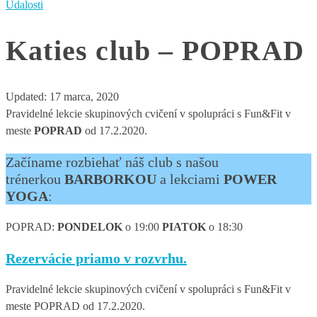
Udalosti
Katies club – POPRAD
Updated:
17 marca, 2020
Pravidelné lekcie skupinových cvičení v spolupráci s Fun&Fit v
meste
POPRAD
od 17.2.2020.
Začíname rozbiehať náš club s našou
trénerkou
BARBORKOU
a lekciami
POWER
YOGA
:
POPRAD:
PONDELOK
o 19:00
PIATOK
o 18:30
Rezervácie priamo v rozvrhu.
Pravidelné lekcie skupinových cvičení v spolupráci s Fun&Fit v
meste POPRAD od 17.2.2020.