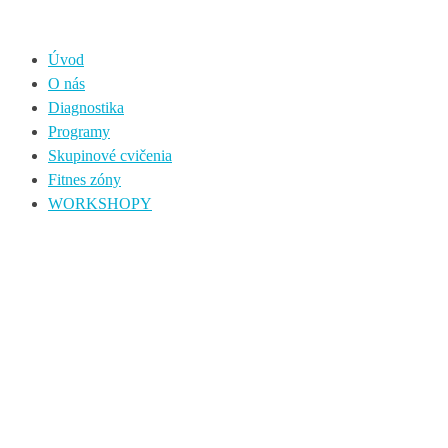
Úvod
O nás
Diagnostika
Programy
Skupinové cvičenia
Fitnes zóny
WORKSHOPY