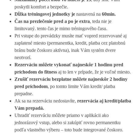
poskytli komfort a bezpečie.
Dĺžka tréningovej jednotky je
nastavená na
60min.
Čas na prezlečenie pred a po je extra
, teda nie je
limitovaný. tento čas je mimo tréningového času.
Pri vstupe do prevádzky musíte mať vopred rezervované aj
zaplatené miesto (permanentka, kredit, platba cez platobnú
bránu bude čoskoro aktívna), inak Vám systém dvere
neotvorí.
Rezerváciu môžete vykonať najneskôr 1 hodinu pred
príchodom do fitness
aj to len v prípade, že je voľné miesto.
Zrušiť rezerváciu bezplatne môžete najneskôr 2 hodiny
pred príchodom
, po tomto limite Vám kredit/ platba
prepadne.
Ak sa na rezerváciu nedostavíte,
rezervácia aj kredit/platba
Vám prepadá.
Uhradiť rezerváciu môžete priamo v aplikácii ako
jednorázový vstup, alebo si zakúpiť rovno permanentku
podľa vlastného výberu – toto bude integrované čoskoro.