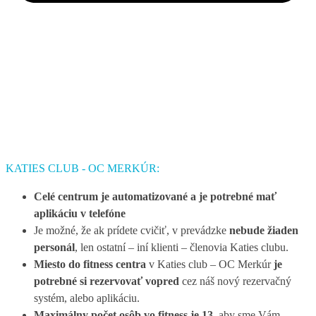
KATIES CLUB - OC MERKÚR:
Celé centrum je automatizované a je potrebné mať
aplikáciu v telefóne
Je možné, že ak prídete cvičiť, v prevádzke
nebude
žiaden
personál
, len ostatní – iní klienti – členovia Katies clubu.
Miesto do fitness centra
v Katies club – OC Merkúr
je
potrebné si rezervovať vopred
cez náš nový rezervačný
systém, alebo aplikáciu.
Maximálny počet osôb vo fitness je 13
, aby sme Vám