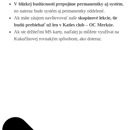
V blízkej budúcnosti prepojíme permanentky aj systém
,
no nateraz bude systém aj permanentky oddelené.
Ak máte záujem navštevovať naše
skupinové lekcie, tie
budú prebiehať už len v Katies club – OC Merkúr.
Ak ste držiteľmi MS karty, naďalej ju môžete využívat na
Kukučínovej rovnakým spôsobom, ako doteraz.