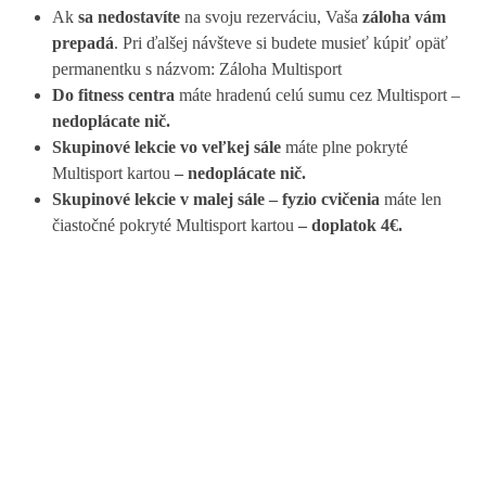
Ak
sa
nedostavíte
na svoju rezerváciu, Vaša
záloha vám
prepadá
. Pri ďalšej návšteve si budete musieť kúpiť opäť
permanentku s názvom: Záloha Multisport
Do fitness centra
máte hradenú celú sumu cez Multisport –
nedoplácate nič.
Skupinové lekcie vo veľkej sále
máte plne pokryté
Multisport kartou
– nedoplácate nič.
Skupinové lekcie v malej sále – fyzio cvičenia
máte len
čiastočné pokryté Multisport kartou
– doplatok 4€.