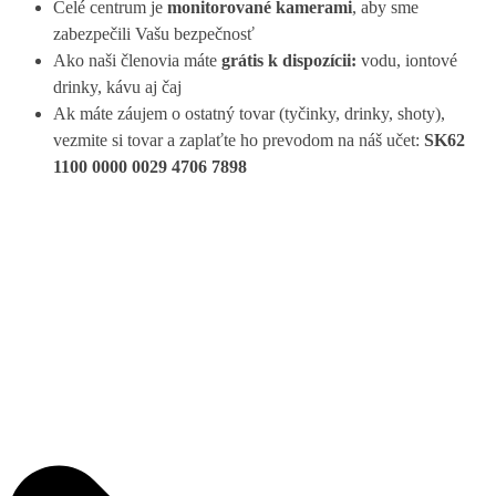
Celé centrum je
monitorované
kamerami
, aby sme
zabezpečili Vašu bezpečnosť
Ako naši členovia máte
grátis k dispozícii:
vodu, iontové
drinky, kávu aj čaj
Ak máte záujem o ostatný tovar (tyčinky, drinky, shoty),
vezmite si tovar a zaplaťte ho prevodom na náš učet:
SK62
1100 0000 0029 4706 7898