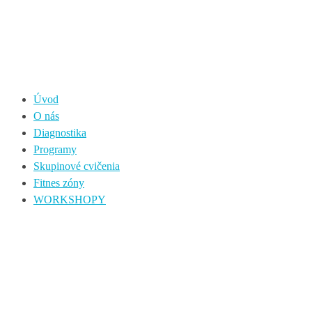
Úvod
O nás
Diagnostika
Programy
Skupinové cvičenia
Fitnes zóny
WORKSHOPY