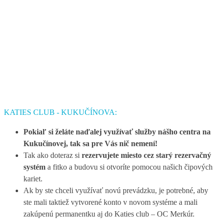
KATIES CLUB - KUKUČÍNOVA:
Pokiaľ si želáte naďalej využívať služby nášho centra na
Kukučínovej, tak sa pre Vás nič nemení!
Tak ako doteraz si
rezervujete miesto cez starý rezervačný
systém
a fitko a budovu si otvoríte pomocou našich čipových
kariet.
Ak by ste chceli využívať novú prevádzku, je potrebné, aby
ste mali taktiež vytvorené konto v novom systéme a mali
zakúpenú permanentku aj do Katies club – OC Merkúr.