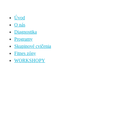
Úvod
O nás
Diagnostika
Programy
Skupinové cvičenia
Fitnes zóny
WORKSHOPY