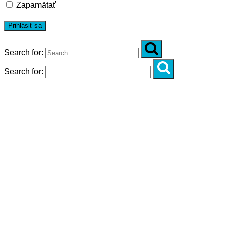
Zapamätať
Search for:
Search for:
Úvod
O nás
Diagnostika
Programy
Skupinové cvičenia
Fitnes zóny
WORKSHOPY
DIAGNOSTIKA DIASTÁZY V TEHOTENSTVE
ZADARMO
DIAGNOSTIKA DIASTÁZY PO PÔRODE
ZADARMO
NOVÉ NÁVYKY PRE AKTÍVNY ŽIVOT
SILNÁ, NIE VYHORENÁ!
Novinky