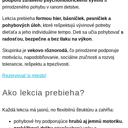
podporu zdravého psychomotorického vývinu
a
prirodzeného pohybu v ranom detstve.
Lekcia prebieha
formou hier, básničiek, pesničiek a
pohybových úloh
, ktoré rešpektujú vývinové potreby
dieťaťa a jeho individuálne tempo. Deti sa učia pohybovať
s
radosťou, bezpečne a bez tlaku na výkon
.
Skupinka je
vekovo rôznorodá
, čo prirodzene podporuje
motiváciu, napodobňovanie, sociálne zručnosti a rozvoj
tolerancie, rešpektu a trpezlivosti.
Rezervovať si miesto!
Ako lekcia prebieha?
Každá lekcia má jasnú, no flexibilnú štruktúru a zahŕňa:
pohybové hry podporujúce
hrubú aj jemnú motoriku
,