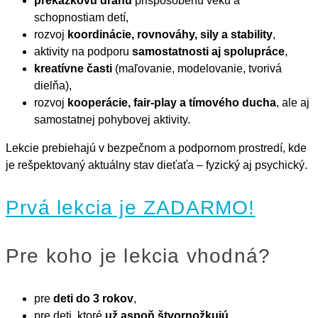
prekážkovú dráhu
prispôsobenú veku a
schopnostiam detí,
rozvoj
koordinácie, rovnováhy, sily a stability
,
aktivity na podporu
samostatnosti aj spolupráce
,
kreatívne časti
(maľovanie, modelovanie, tvorivá
dielňa),
rozvoj
kooperácie, fair-play a tímového ducha
, ale aj
samostatnej pohybovej aktivity.
Lekcie prebiehajú v bezpečnom a podpornom prostredí, kde
je rešpektovaný aktuálny stav dieťaťa – fyzický aj psychický.
Prvá lekcia je ZADARMO!
Pre koho je lekcia vhodná?
pre
deti do 3 rokov
,
pre deti, ktoré
už aspoň štvornožkujú
,