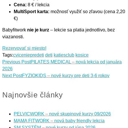
Cena:
8 € / lekcia
MultiSport karta:
možnosť využiť so zľavou (cena 2,20
€)
Babyfitwork
nie je kurz
– lekcie sa platia jednotlivo, bez
viazanosti.
Rezervovať si miesto!
Tags:
cviceniepredeti
deti
katiesclub
kosice
Previous Post
PILATES MEDICAL – nová lekcia od januára
2026
Next Post
FYZIOKIDS – nové kurzy pre deti 3-6 rokov
Najnovšie články
PELVICWORK – nové skupinové kurzy 09/2026
MAMA FITWORK – nová baby friendly lekcia
SM SYSTÉM – nové kurzy od júna 2026