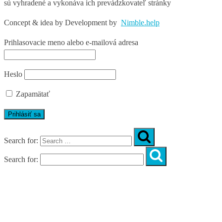
sú vyhradené a vykonáva ich prevádzkovateľ stránky
Concept & idea by
Development by
Nimble.help
Prihlasovacie meno alebo e-mailová adresa
Heslo
Zapamätať
Search for:
Search for:
Úvod
O nás
Diagnostika
Programy
Skupinové cvičenia