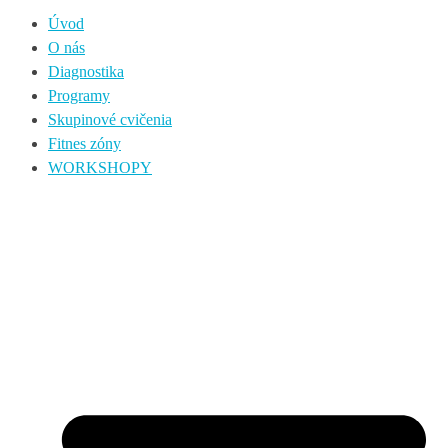
Úvod
O nás
Diagnostika
Programy
Skupinové cvičenia
Fitnes zóny
WORKSHOPY