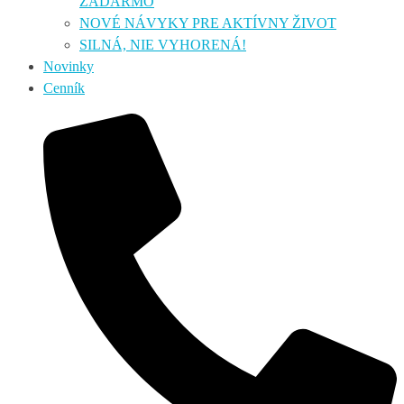
ZADARMO
NOVÉ NÁVYKY PRE AKTÍVNY ŽIVOT
SILNÁ, NIE VYHORENÁ!
Novinky
Cenník