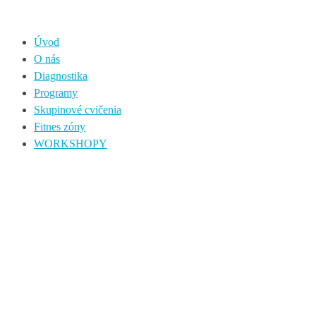
Úvod
O nás
Diagnostika
Programy
Skupinové cvičenia
Fitnes zóny
WORKSHOPY