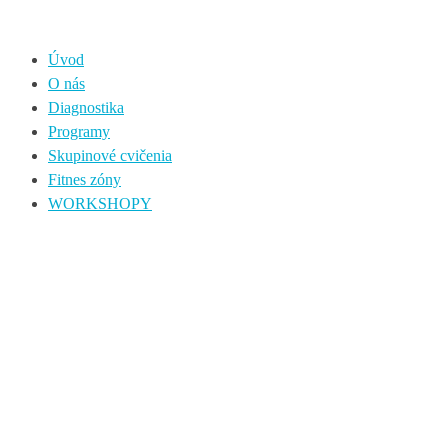
Úvod
O nás
Diagnostika
Programy
Skupinové cvičenia
Fitnes zóny
WORKSHOPY