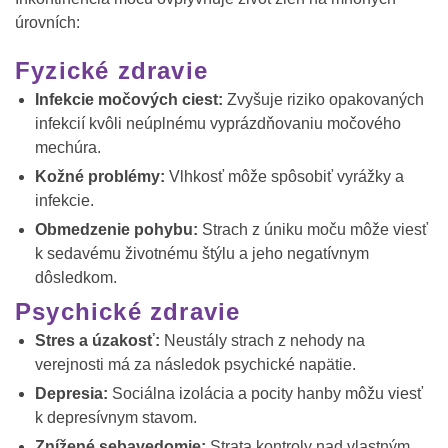
úrovních:
Fyzické zdravie
Infekcie močových ciest:
Zvyšuje riziko opakovaných
infekcií kvôli neúplnému vyprázdňovaniu močového
mechúra.
Kožné problémy:
Vlhkosť môže spôsobiť vyrážky a
infekcie.
Obmedzenie pohybu:
Strach z úniku moču môže viesť
k sedavému životnému štýlu a jeho negatívnym
dôsledkom.
Psychické zdravie
Stres a úzakosť:
Neustály strach z nehody na
verejnosti má za následok psychické napätie.
Depresia:
Sociálna izolácia a pocity hanby môžu viesť
k depresívnym stavom.
Znížené sebavedomie:
Strata kontroly nad vlastným