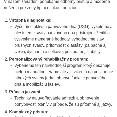
V našom zariadení ponúkame odborný prístup a moderné
riešenia pre ženy trpiace inkontinenciou.
Vstupná diagnostika:
Vyšetríme aktivitu panvového dna (USG), vyšetríme a
otestujeme svaly panvového dna prístrojom Perifit a
vysvetlíme namerané hodnoty, vyhodnotíme stav
brušných svalov, prítomnosť diastázy (palpačne aj
USG), dýchania a celkovej posturálnej stability.
Personalizovaný rehabilitačný program:
Vyberieme ten najvhodnejší program ktorý obsahuje
nielen manuálne terapie ale aj cvičenia na posilnenie
hlbokých svalov jadra, obnovu funkcie panvového
dna a mobilizáciu jaziev.
Práca s jazvami:
Techniky na uvoľňovanie adhézií a obnovenie
pohyblivosti tkanív v prípade, že sú prítomné aj jazvy.
Komplexný prístup: