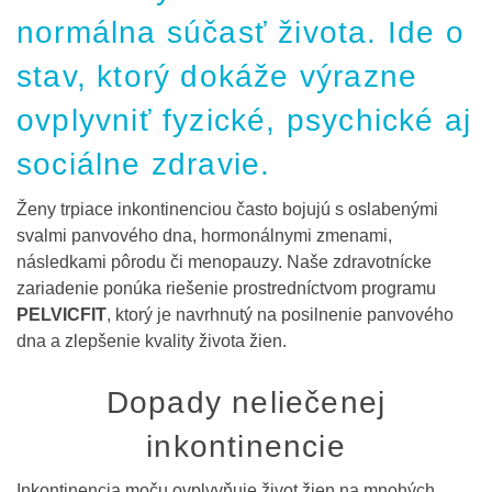
normálna súčasť života. Ide o
stav, ktorý dokáže výrazne
ovplyvniť fyzické, psychické aj
sociálne zdravie.
Ženy trpiace inkontinenciou často bojujú s oslabenými
svalmi panvového dna, hormonálnymi zmenami,
následkami pôrodu či menopauzy. Naše zdravotnícke
zariadenie ponúka riešenie prostredníctvom programu
PELVICFIT
, ktorý je navrhnutý na posilnenie panvového
dna a zlepšenie kvality života žien.
Dopady neliečenej
inkontinencie
Inkontinencia moču ovplyvňuje život žien na mnohých