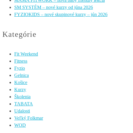
MAMA FITWORK – nová baby friendly lekcia
SM SYSTÉM – nové kurzy od júna 2026
FYZIOKIDS – nové skupinové kurzy – jún 2026
Kategórie
Fit Weekend
Fitness
Fyzio
Gelnica
Košice
Kurzy
Školenia
TABATA
Udalosti
Veľký Folkmar
WOD