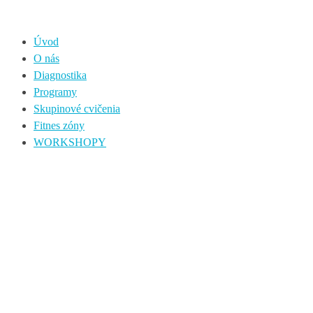
Úvod
O nás
Diagnostika
Programy
Skupinové cvičenia
Fitnes zóny
WORKSHOPY