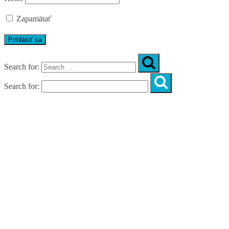
Zapamätať
Search for:
Search for:
Úvod
O nás
Diagnostika
Programy
Skupinové cvičenia
Fitnes zóny
WORKSHOPY
DIAGNOSTIKA DIASTÁZY V TEHOTENSTVE
ZADARMO
DIAGNOSTIKA DIASTÁZY PO PÔRODE
ZADARMO
NOVÉ NÁVYKY PRE AKTÍVNY ŽIVOT
SILNÁ, NIE VYHORENÁ!