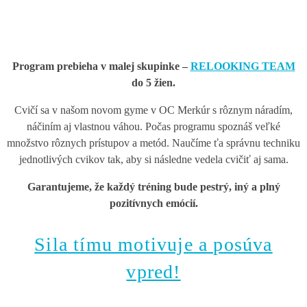
zredukovať zásobný tuk.
Program prebieha v malej skupinke –
RELOOKING TEAM
do 5 žien.
Cvičí sa v našom novom gyme v OC Merkúr s rôznym náradím,
náčiním aj vlastnou váhou. Počas programu spoznáš veľké
množstvo rôznych prístupov a metód. Naučíme ťa správnu techniku
jednotlivých cvikov tak, aby si následne vedela cvičiť aj sama.
Garantujeme, že každý tréning bude pestrý, iný a plný
pozitívnych emócií.
Sila tímu motivuje a posúva
vpred!