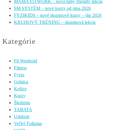
MAMA FITWORK – nová baby friendly lekcia
SM SYSTÉM – nové kurzy od júna 2026
FYZIKIDS – nové skupinové kurzy – jún 2026
KRUHOVÝ TRÉNING – skupinová lekcia
Kategórie
Fit Weekend
Fitness
Fyzio
Gelnica
Košice
Kurzy
Školenia
TABATA
Udalosti
Veľký Folkmar