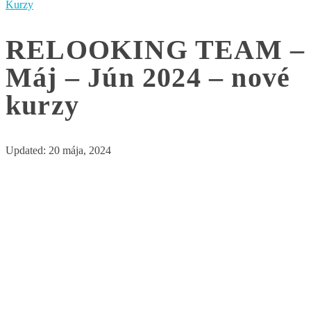
Kurzy
RELOOKING TEAM –
Máj – Jún 2024 – nové
kurzy
Updated:
20 mája, 2024
Takáto forma programu je ideálna
pre tie z Vás, ktoré majú rady
partiu a chcú zlešiť svoju
kondíciu, vyformovať postavu a