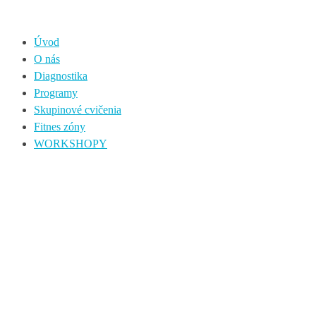
Úvod
O nás
Diagnostika
Programy
Skupinové cvičenia
Fitnes zóny
WORKSHOPY