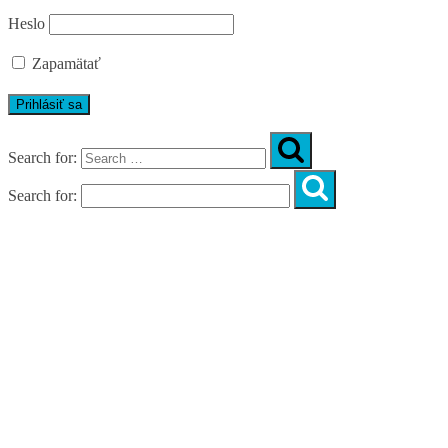
Heslo
Zapamätať
Search for:
Search for:
Úvod
O nás
Diagnostika
Programy
Skupinové cvičenia
Fitnes zóny
WORKSHOPY
DIAGNOSTIKA DIASTÁZY V TEHOTENSTVE
ZADARMO
DIAGNOSTIKA DIASTÁZY PO PÔRODE
ZADARMO