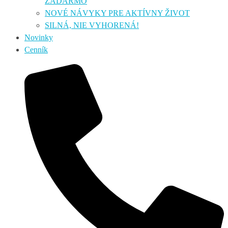
ZADARMO
NOVÉ NÁVYKY PRE AKTÍVNY ŽIVOT
SILNÁ, NIE VYHORENÁ!
Novinky
Cenník