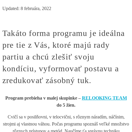
Updated:
8 februára, 2022
Takáto forma programu je ideálna
pre tie z Vás, ktoré majú rady
partiu a chcú zlešiť svoju
kondíciu, vyformovať postavu a
zredukovať zásobný tuk.
Program prebieha v malej skupinke –
RELOOKING TEAM
do 5 žien.
Cvičí sa v posilňovni, v telocvični, s rôznym náradím, náčínim,
strojmi aj vlastnou váhou. Počas programu spoznáš veľké množstvo
rôznych prístupov a metód. Naučíme ťa správnu techniku