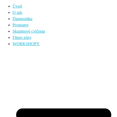
Úvod
O nás
Diagnostika
Programy
Skupinové cvičenia
Fitnes zóny
WORKSHOPY