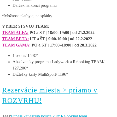
Darček na konci programu
*Možnosť platby aj na splátky
VYBER SI SVOJ TEAM:
TEAM ALFA:
PO a ST | 18:00–19:00 | od 21.2.2022
TEAM BETA:
UT a ŠT | 9:00-10:00 | od 22.2.2022
TEAM GAMA:
PO a ST | 17:00–18:00 | od 28.3.2022
1 osoba/ 159€*
Absolventky programu Ladywork a Relooking TEAM/
127,20€*
Držteľky karty MultiSport/ 119€*
Rezervácie miesta > priamo v
ROZVRHU!
Tags:
Fitness
katiesclub
kosice
kurz
Relooking
team