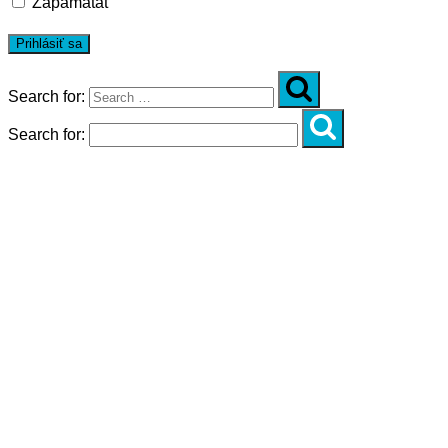
Zapamätať
Search for:
Search for:
Úvod
O nás
Diagnostika
Programy
Skupinové cvičenia
Fitnes zóny
WORKSHOPY
DIAGNOSTIKA DIASTÁZY V TEHOTENSTVE
ZADARMO
DIAGNOSTIKA DIASTÁZY PO PÔRODE
ZADARMO
NOVÉ NÁVYKY PRE AKTÍVNY ŽIVOT
SILNÁ, NIE VYHORENÁ!
Novinky