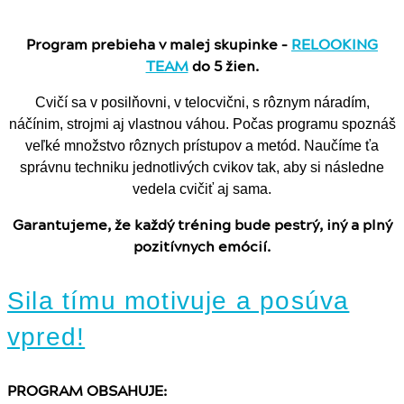
Program prebieha v malej skupinke –
RELOOKING
TEAM
do 5 žien.
Cvičí sa v posilňovni, v telocvični, s rôznym náradím,
náčínim, strojmi aj vlastnou váhou. Počas programu spoznáš
veľké množstvo rôznych prístupov a metód. Naučíme ťa
správnu techniku jednotlivých cvikov tak, aby si následne
vedela cvičiť aj sama.
Garantujeme, že každý tréning bude pestrý, iný a plný
pozitívnych emócií.
Sila tímu motivuje a posúva
vpred!
PROGRAM OBSAHUJE: