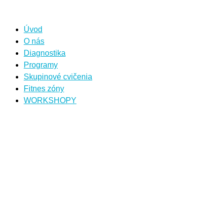
Úvod
O nás
Diagnostika
Programy
Skupinové cvičenia
Fitnes zóny
WORKSHOPY