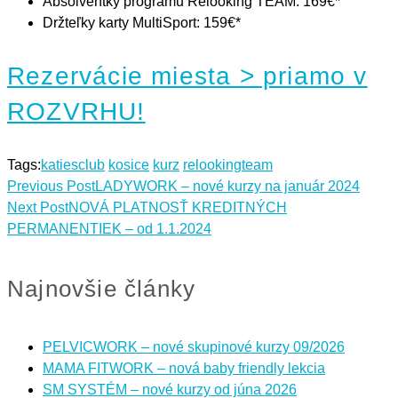
Absolventky programu Relooking TEAM: 169€*
Držteľky karty MultiSport: 159€*
Rezervácie miesta > priamo v
ROZVRHU!
Tags:
katiesclub
kosice
kurz
relookingteam
Previous Post
LADYWORK – nové kurzy na január 2024
Next Post
NOVÁ PLATNOSŤ KREDITNÝCH
PERMANENTIEK – od 1.1.2024
Najnovšie články
PELVICWORK – nové skupinové kurzy 09/2026
MAMA FITWORK – nová baby friendly lekcia
SM SYSTÉM – nové kurzy od júna 2026