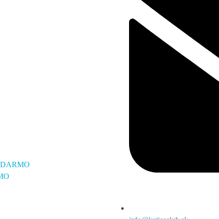
ZADARMO
MO