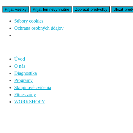
Prijať všetky
Prijať len nevyhnutné
Zobraziť predvoľby
Uložiť pred
Súbory cookies
Ochrana osobných údajov
Úvod
O nás
Diagnostika
Programy
Skupinové cvičenia
Fitnes zóny
WORKSHOPY